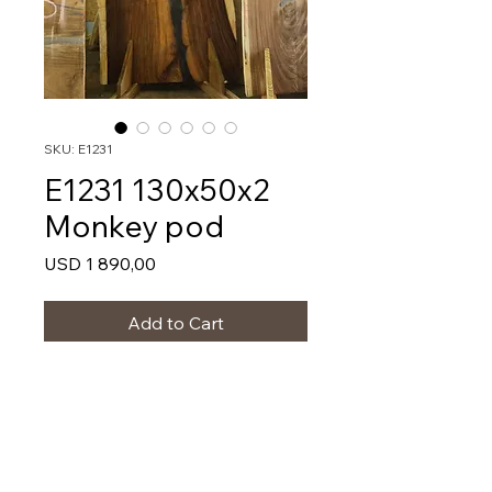
SKU: E1231
E1231 130x50x2
Monkey pod
Price
USD 1 890,00
Add to Cart
E1231
130x50x2
90 BF
Monkey pod